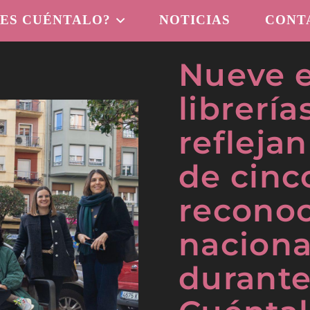
 ES CUÉNTALO?
NOTICIAS
CONT
Nueve e
librería
reflejan
de cinc
reconoc
naciona
durante 