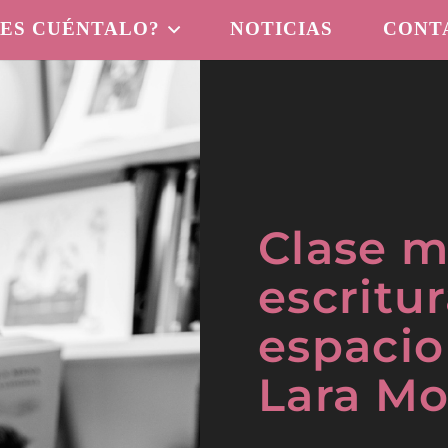
 ES CUÉNTALO?
NOTICIAS
CONT
Clase m
escritu
espacio
Lara M