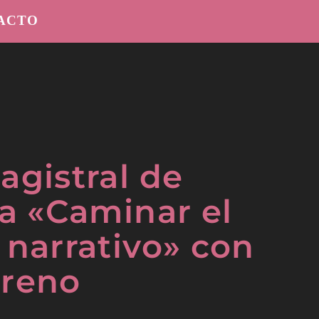
ACTO
agistral de
ra «Caminar el
 narrativo» con
oreno